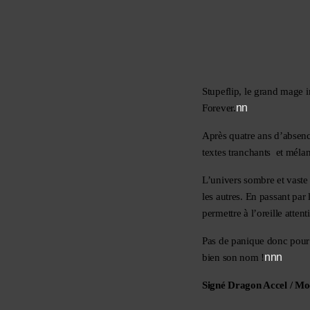
Stupeflip, le grand mage in
nn
Forever.
Après quatre ans d’absence
textes tranchants  et mélan
L’univers sombre et vaste 
les autres. En passant par
permettre à l’oreille atte
Pas de panique donc pour l
nnn
bien son nom !
Signé Dragon Accel / Mo