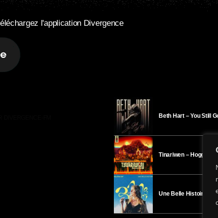
éléchargez l'application Divergence
Beth Hart – You Still 
R DIVERGENCE-FM
Tinariwen – Hoggar
Une Belle Histoire – H