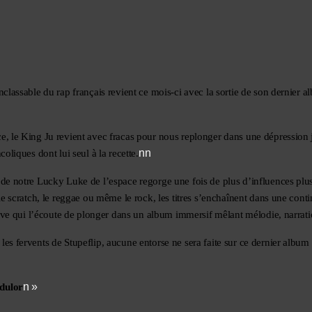
classable du rap français revient ce mois-ci avec la sortie de son dernier al
, le King Ju revient avec fracas pour nous replonger dans une dépression j
nn
coliques dont lui seul à la recette.
de notre Lucky Luke de l’espace regorge une fois de plus d’influences plus 
 le scratch, le reggae ou même le rock, les titres s’enchaînent dans une conti
ntive qui l’écoute de plonger dans un album immersif mêlant mélodie, narrat
es fervents de Stupeflip, aucune entorse ne sera faite sur ce dernier album qu
n »
dulor