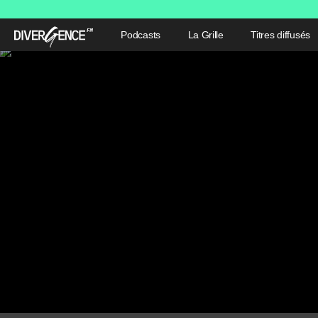
Podcasts
La Grille
Titres diffusés