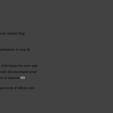
bum intitulé Stup 
ubilatoire à coup de 
éclectiques les unes que 
nuité déconcertante pour 
nn
ion et humour.
i porte d’ailleurs très 