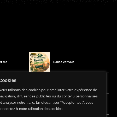
Got Me
Pause estivale
Cookies
Ici l’Ombre – mercredi 29 juillet
Nous utilisons des cookies pour améliorer votre expérience de
navigation, diffuser des publicités ou du contenu personnalisés
share
email
et analyser notre trafic. En cliquant sur "Accepter tout", vous
éloïse Bay
Ici l’Ombre – mardi 28 juillet
consentez à notre utilisation des cookies.