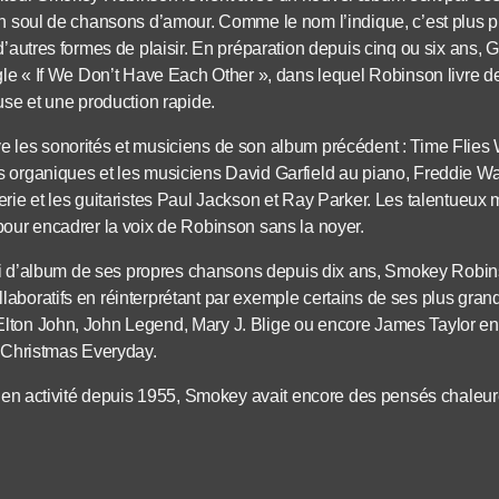
on soul de chansons d’amour. Comme le nom l’indique, c’est plus
 d’autres formes de plaisir. En préparation depuis cinq ou six ans
ngle « If We Don’t Have Each Other », dans lequel Robinson livre d
use et une production rapide.
e les sonorités et musiciens de son album précédent : Time Flie
 organiques et les musiciens David Garfield au piano, Freddie Wa
erie et les guitaristes Paul Jackson et Ray Parker. Les talentueux
pour encadrer la voix de Robinson sans la noyer.
orti d’album de ses propres chansons depuis dix ans, Smokey Robin
aboratifs en réinterprétant par exemple certains de ses plus gra
ton John, John Legend, Mary J. Blige ou encore James Taylor en 
l Christmas Everyday.
et en activité depuis 1955, Smokey avait encore des pensés chaleu