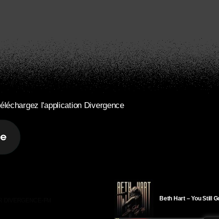
éléchargez l'application Divergence
Beth Hart – You Still 
R DIVERGENCE-FM