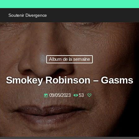
Soutenir Divergence
Album de la semaine
Smokey Robinson – Gasms
09/05/2023
53
today