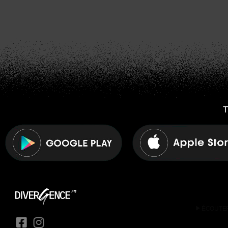
T
play_arrow
ÉCOUTE