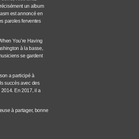
 précisément un album
, Gasm est annoncé en
es paroles ferventes
s When You’re Having
shington à la basse,
 musiciens se gardent
son a participé à
nds succès avec des
2014. En 2017, il a
reuse à partager, bonne