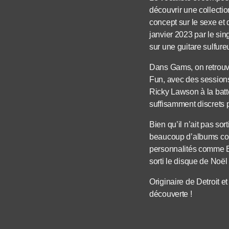
découvrir une collecti
concept sur le sexe et
janvier 2023 par le si
sur une guitare sulfure
Dans Gams, on retrouv
Fun, avec des sessions
Ricky Lawson à la batt
suffisamment discrets 
Bien qu’il n’ait pas s
beaucoup d’albums coll
personnalités comme El
sorti le disque de Noë
Originaire de Detroit 
découverte !