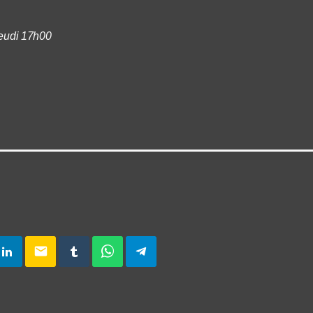
jeudi 17h00
email