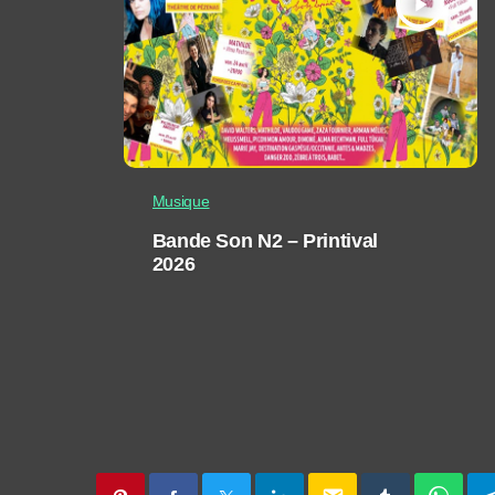
play_arrow
Musique
Bande Son N2 – Printival
2026