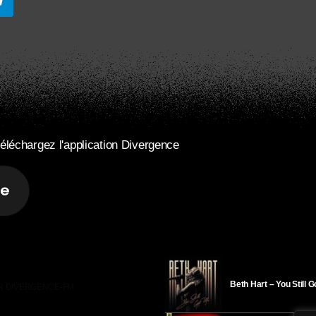
éléchargez l'application Divergence
Beth Hart – You Still 
R DIVERGENCE-FM