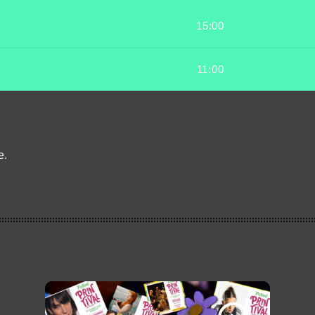
15:00
11:00
e.