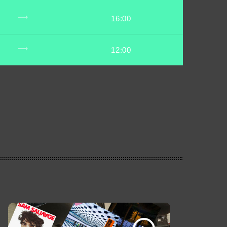
trending_flat
16:00
trending_flat
12:00