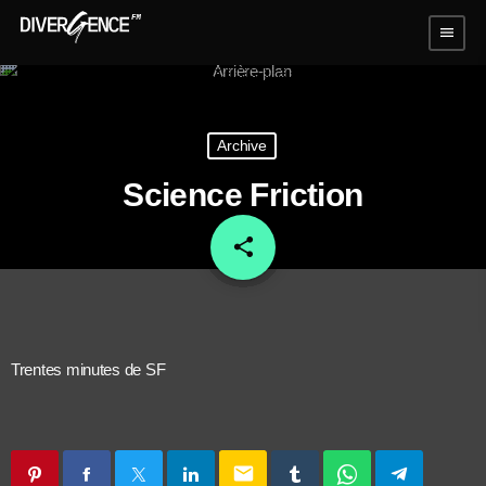
menu
Archive
Science Friction
share
email
Trentes minutes de SF
email