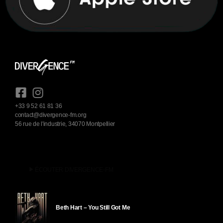
+33 9 52 61 81 36
contact@divergence-fm.org
56 rue de l'industrie, 34070 Montpellier
play_arrow
ÉCOUTER DIVERGENCE-FM
Beth Hart – You Still Got Me