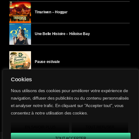
Tinariwen – Hoggar
Une Belle Histoire – Héloïse Bay
Pause estivale
Cookies
Ici l’Ombre – mercredi 29 juillet
Nous utilisons des cookies pour améliorer votre expérience de
navigation, diffuser des publicités ou du contenu personnalisés
et analyser notre trafic. En cliquant sur "Accepter tout", vous
Ici l’Ombre – mardi 28 juillet
consentez à notre utilisation des cookies.
Divergence-FM © 2022 Tous droits réservés.
Confidentialité
&
Mentions Légales
.
EN SAVOIR PLUS
TOUT REFUSER
TOUT ACCEPTER