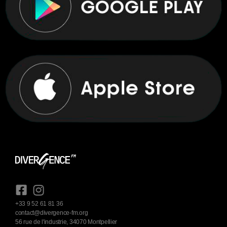
+33 9 52 61 81 36
contact@divergence-fm.org
56 rue de l'industrie, 34070 Montpellier