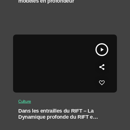
modelés en profondeur
play_arrow
Culture
Dans les entrailles du RIFT – La
Dynamique profonde du RIFT et
ses Conséquences