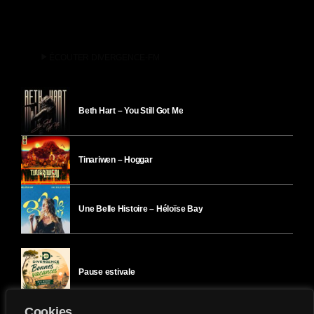
play_arrow
ÉCOUTER DIVERGENCE-FM
Beth Hart – You Still Got Me
Tinariwen – Hoggar
Une Belle Histoire – Héloïse Bay
Pause estivale
Cookies