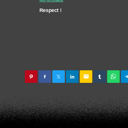
Respect !
email