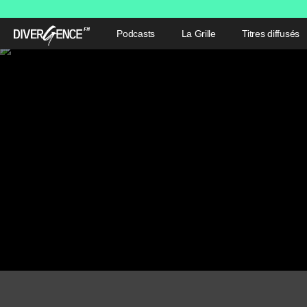
Podcasts
La Grille
Titres diffusés