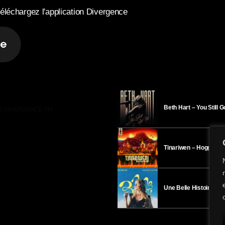
éléchargez l'application Divergence
Beth Hart – You Still 
R DIVERGENCE-FM
Tinariwen – Hoggar
Une Belle Histoire – H