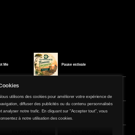
Got Me
Pause estivale
Cookies
Ici l’Ombre – mercredi 29 juillet
Nous utilisons des cookies pour améliorer votre expérience de
navigation, diffuser des publicités ou du contenu personnalisés
share
email
et analyser notre trafic. En cliquant sur "Accepter tout", vous
éloïse Bay
Ici l’Ombre – mardi 28 juillet
consentez à notre utilisation des cookies.
EN SAVOIR PLUS
TOUT REFUSER