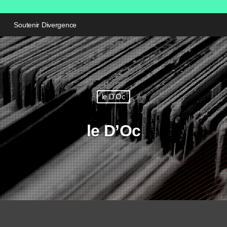
Soutenir Divergence
le D'Oc
le D’Oc