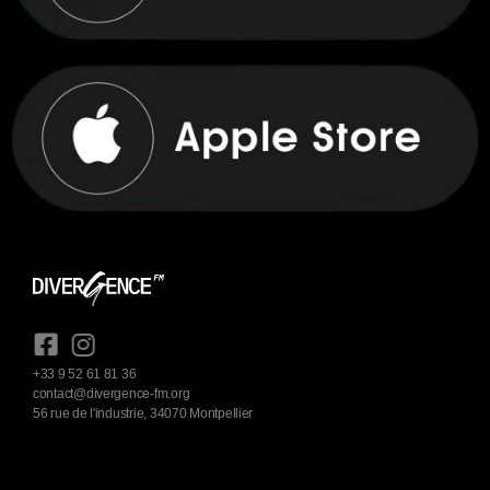
+33 9 52 61 81 36
contact@divergence-fm.org
56 rue de l'industrie, 34070 Montpellier