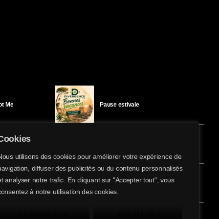
Got Me
Pause estivale
Cookies
Ici l’Ombre – mercredi 29 juillet
Nous utilisons des cookies pour améliorer votre expérience de
navigation, diffuser des publicités ou du contenu personnalisés
share
email
et analyser notre trafic. En cliquant sur "Accepter tout", vous
éloïse Bay
Ici l’Ombre – mardi 28 juillet
consentez à notre utilisation des cookies.
EN SAVOIR PLUS
TOUT REFUSER