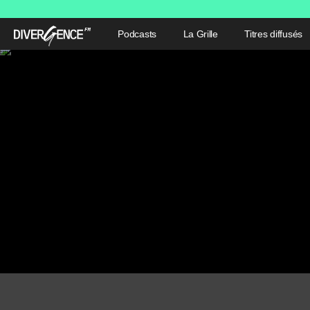
Podcasts
La Grille
Titres diffusés