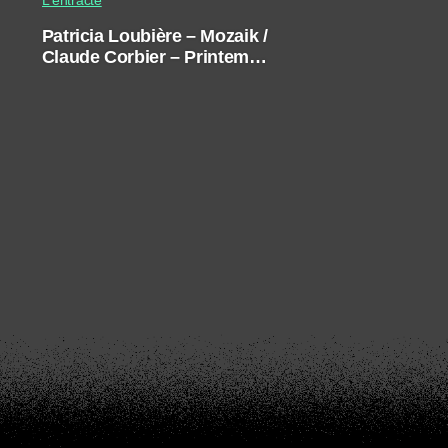
Patricia Loubière – Mozaik /
Claude Corbier – Printemps
des photographes