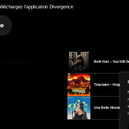
éléchargez l'application Divergence
Beth Hart – You Still 
R DIVERGENCE-FM
Tinariwen – Hoggar
Une Belle Histoire – H