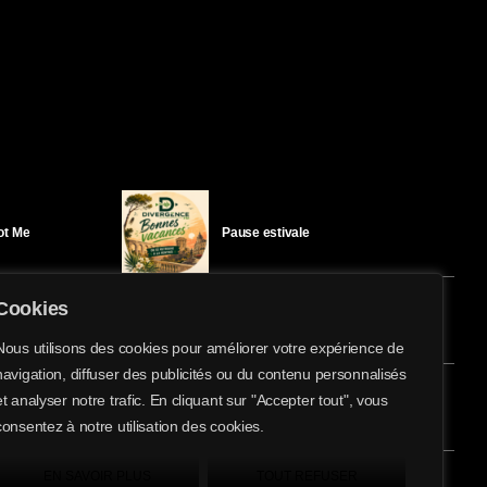
Got Me
Pause estivale
Cookies
Ici l’Ombre – mercredi 29 juillet
Nous utilisons des cookies pour améliorer votre expérience de
navigation, diffuser des publicités ou du contenu personnalisés
share
email
et analyser notre trafic. En cliquant sur "Accepter tout", vous
éloïse Bay
Ici l’Ombre – mardi 28 juillet
consentez à notre utilisation des cookies.
EN SAVOIR PLUS
TOUT REFUSER