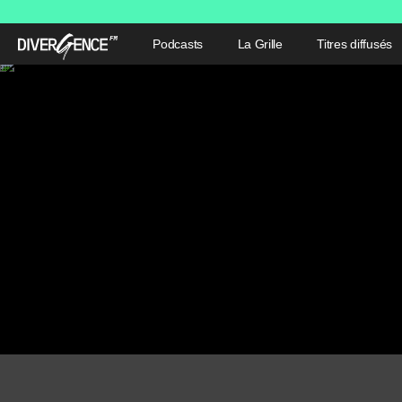
Podcasts
La Grille
Titres diffusés