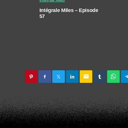
Intégrale Miles – Episode
57
email