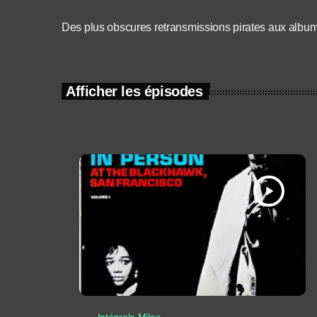
Des plus obscures retransmissions pirates aux albu
Afficher les épisodes
play_arrow
Intégrale Miles