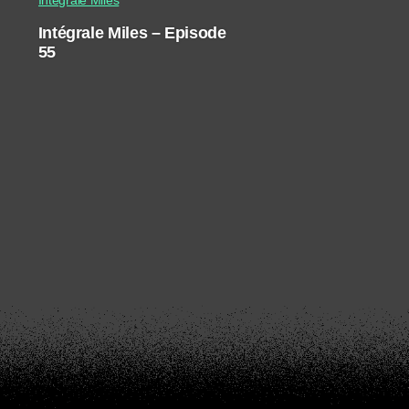
Intégrale Miles – Episode
55