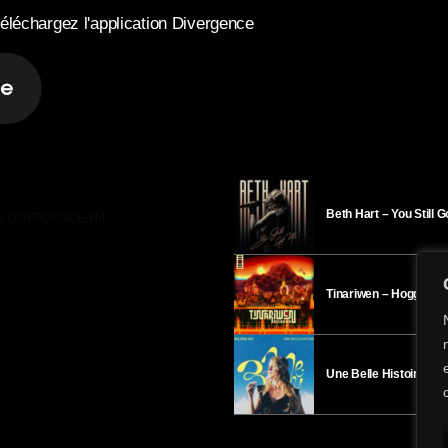
éléchargez l'application Divergence
Beth Hart – You Still 
R DIVERGENCE-FM
Tinariwen – Hoggar
Une Belle Histoire – H