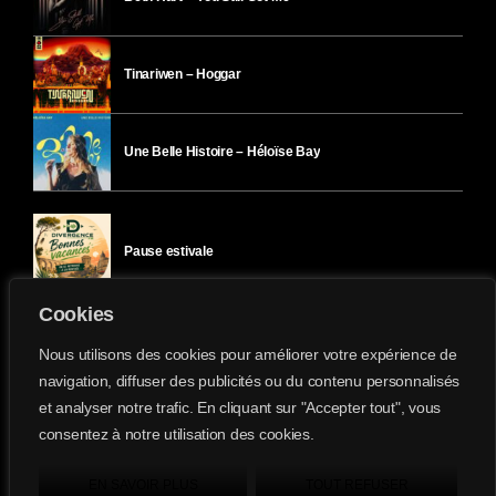
Tinariwen – Hoggar
Une Belle Histoire – Héloïse Bay
Pause estivale
Cookies
Ici l’Ombre – mercredi 29 juillet
Nous utilisons des cookies pour améliorer votre expérience de
navigation, diffuser des publicités ou du contenu personnalisés
et analyser notre trafic. En cliquant sur "Accepter tout", vous
Ici l’Ombre – mardi 28 juillet
consentez à notre utilisation des cookies.
Divergence-FM © 2022 Tous droits réservés.
Confidentialité
&
Mentions Légales
.
EN SAVOIR PLUS
TOUT REFUSER