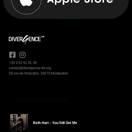
+33 9 52 61 81 36
contact@divergence-fm.org
56 rue de l'industrie, 34070 Montpellier
play_arrow
ÉCOUTER DIVERGENCE-FM
Beth Hart – You Still Got Me