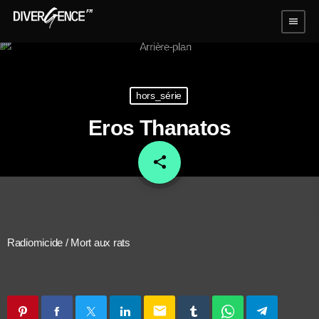
menu
hors_série
Eros Thanatos
share
email
Radiomicide / Mort aux rats
email