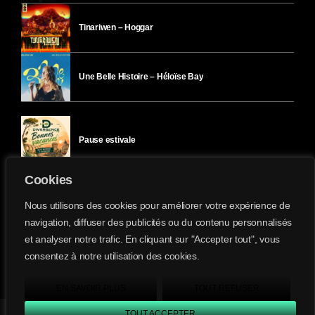
Tinariwen – Hoggar
Une Belle Histoire – Héloïse Bay
Pause estivale
Cookies
Ici l’Ombre – mercredi 29 juillet
Nous utilisons des cookies pour améliorer votre expérience de
navigation, diffuser des publicités ou du contenu personnalisés
et analyser notre trafic. En cliquant sur "Accepter tout", vous
Ici l’Ombre – mardi 28 juillet
consentez à notre utilisation des cookies.
Divergence-FM © 2022 Tous droits réservés.
Confidentialité
&
Mentions Légales
.
EN SAVOIR PLUS
TOUT REFUSER
TOUT ACCEPTER