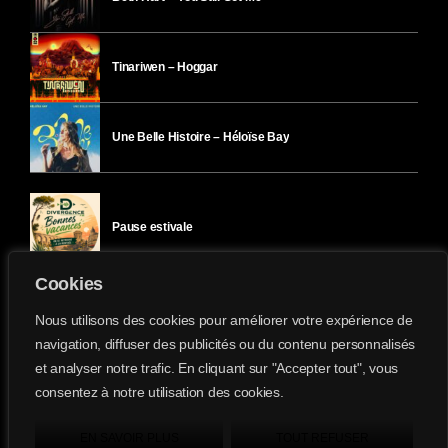
Tinariwen – Hoggar
Une Belle Histoire – Héloïse Bay
Pause estivale
Cookies
Ici l’Ombre – mercredi 29 juillet
Nous utilisons des cookies pour améliorer votre expérience de
navigation, diffuser des publicités ou du contenu personnalisés
et analyser notre trafic. En cliquant sur "Accepter tout", vous
Ici l’Ombre – mardi 28 juillet
consentez à notre utilisation des cookies.
Divergence-FM © 2022 Tous droits réservés.
Confidentialité
&
Mentions Légales
.
EN SAVOIR PLUS
TOUT REFUSER