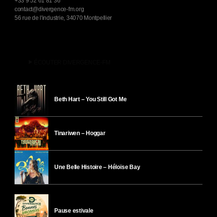
+33 9 52 61 81 36
contact@divergence-fm.org
56 rue de l'industrie, 34070 Montpellier
play_arrow
ÉCOUTER DIVERGENCE-FM
Beth Hart – You Still Got Me
Tinariwen – Hoggar
Une Belle Histoire – Héloïse Bay
Pause estivale