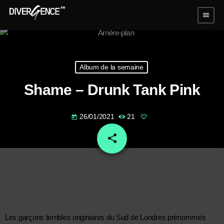
menu
Album de la semaine
Shame – Drunk Tank Pink
26/01/2021
21
today
share
email
Les garçons terribles originaires du Sud de Londres prénommés 