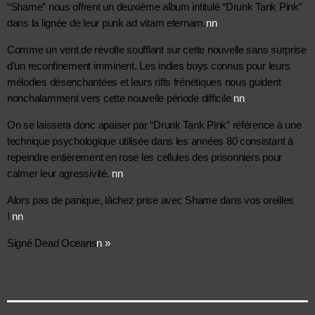
“Shame” nous offrent un deuxième album intitulé “Drunk Tank Pink” 
nn
dans la lignée de leur punk ad vitam eternam.
Comme un vent de révolte soufflant sur cette nouvelle sans surprise 
d’un reconfinement imminent. Les indies boys connus pour leurs 
mélodies désenchantées et leurs riffs frénétiques nous guident 
nn
nonchalamment vers cette nouvelle période difficile.
On se laissera donc apaiser par “Drunk Tank Pink” référence à une 
technique psychologique utilisée dans les années 80 consistant à 
repeindre entièrement en rose les cellules des prisonniers pour 
nn
calmer leur agressivité. 
Alors pas de panique, lâchez prise avec Shame dans vos oreilles 
nn
! 
n »
Signé Dead Oceans