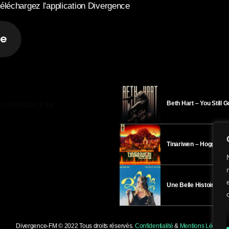
éléchargez l'application Divergence
Beth Hart – You Still 
R DIVERGENCE-FM
Tinariwen – Hoggar
Une Belle Histoire – H
Divergence-FM © 2022 Tous droits réservés.
Confidentialité
&
Mentions Légales
.