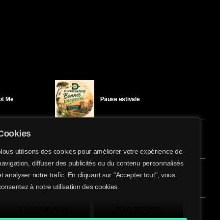
Got Me
Pause estivale
Cookies
Ici l’Ombre – mercredi 29 juillet
Nous utilisons des cookies pour améliorer votre expérience de
navigation, diffuser des publicités ou du contenu personnalisés
share
email
et analyser notre trafic. En cliquant sur "Accepter tout", vous
éloïse Bay
Ici l’Ombre – mardi 28 juillet
consentez à notre utilisation des cookies.
EN SAVOIR PLUS
TOUT REFUSER