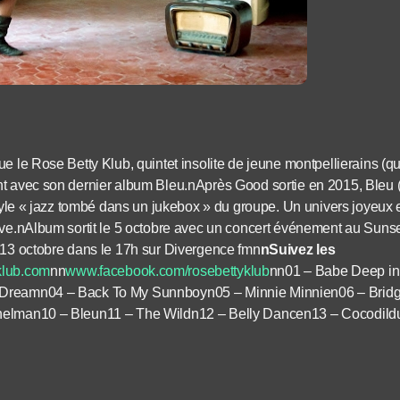
ue le Rose Betty Klub, quintet insolite de jeune montpellierains (
nt avec son dernier album Bleu.nAprès Good sortie en 2015, Bleu 
style « jazz tombé dans un jukebox » du groupe. Un univers joyeux et
ive.nAlbum sortit le 5 octobre avec un concert événement au Sunse
 13 octobre dans le 17h sur Divergence fmn
nSuivez les
klub.com
nn
www.facebook.com/rosebettyklub
nn01 – Babe Deep in 
Dreamn04 – Back To My Sunnboyn05 – Minnie Minnien06 – Bridge
helman10 – Bleun11 – The Wildn12 – Belly Dancen13 – Cocodild