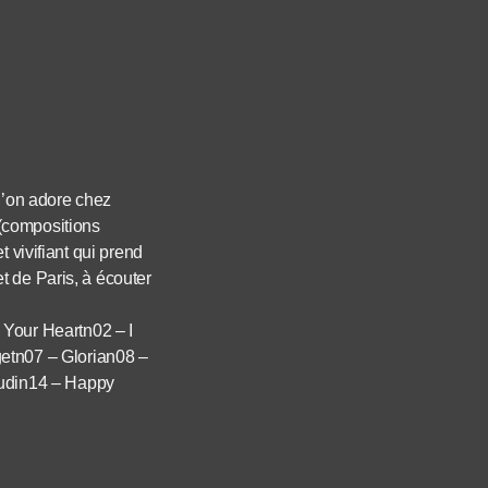
qu’on adore chez
(compositions
 vivifiant qui prend
t de Paris, à écouter
Your Heartn02 – I
tn07 – Glorian08 –
udin14 – Happy