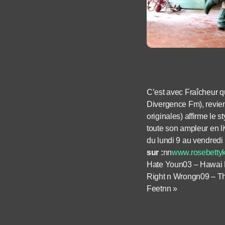
C’est avec Fraîcheur q
Divergence Fm), revie
originales) affirme le 
toute son ampleur en l
du lundi 9 au vendredi
sur :
nn
www.rosebetty
Hate Youn03 – Hawai 
Right n Wrongn09 – T
Feetnn »