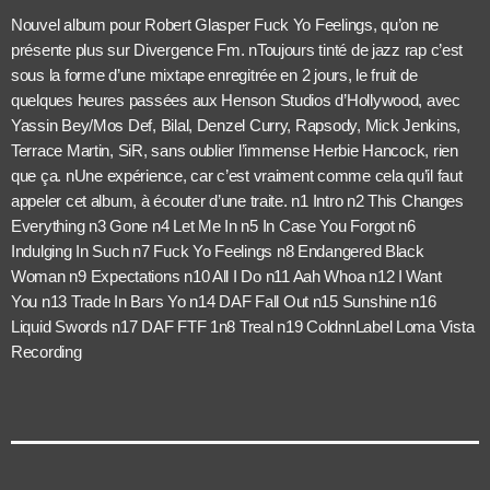
Nouvel album pour Robert Glasper Fuck Yo Feelings, qu’on ne
présente plus sur Divergence Fm.
n
Toujours tinté de jazz rap c’est
sous la forme d’une mixtape enregitrée en 2 jours, le fruit de
quelques heures passées aux Henson Studios d’Hollywood, avec
Yassin Bey/Mos Def, Bilal, Denzel Curry, Rapsody, Mick Jenkins,
Terrace Martin, SiR, sans oublier l’immense Herbie Hancock, rien
que ça.
n
Une expérience, car c’est vraiment comme cela qu’il faut
appeler cet album, à écouter d’une traite.
n
1 Intro
n
2 This Changes
Everything
n
3 Gone
n
4 Let Me In
n
5 In Case You Forgot
n
6
Indulging In Such
n
7 Fuck Yo Feelings
n
8 Endangered Black
Woman
n
9 Expectations
n
10 All I Do
n
11 Aah Whoa
n
12 I Want
You
n
13 Trade In Bars Yo
n
14 DAF Fall Out
n
15 Sunshine
n
16
Liquid Swords
n
17 DAF FTF 1
n
8 Treal
n
19 Cold
nn
Label Loma Vista
Recording