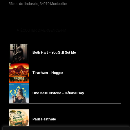
56 rue de l'industrie, 34070 Montpellier
play_arrow
ÉCOUTER DIVERGENCE-FM
Beth Hart – You Still Got Me
Tinariwen – Hoggar
Une Belle Histoire – Héloïse Bay
Pause estivale