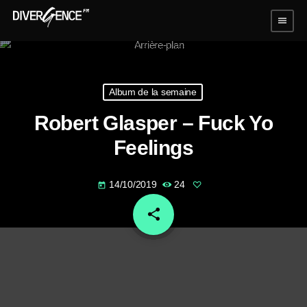
menu
Album de la semaine
Robert Glasper – Fuck Yo
Feelings
14/10/2019
24
today
share
email