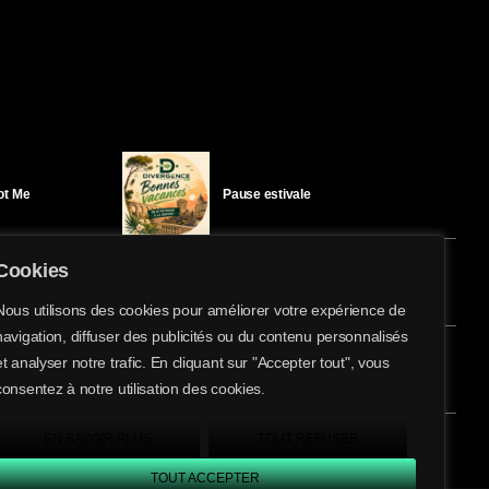
Got Me
Pause estivale
Cookies
Ici l’Ombre – mercredi 29 juillet
Nous utilisons des cookies pour améliorer votre expérience de
navigation, diffuser des publicités ou du contenu personnalisés
share
email
et analyser notre trafic. En cliquant sur "Accepter tout", vous
éloïse Bay
Ici l’Ombre – mardi 28 juillet
consentez à notre utilisation des cookies.
EN SAVOIR PLUS
TOUT REFUSER
TOUT ACCEPTER