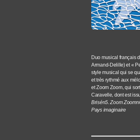
Duo musical français d
Armand-Delille) et « P
style musical qui se q
et très rythmé aux mél
et Zoom Zoom, qui sort
Caravelle, dont est iss
Brisé
n
5. Zoom Zoom
n
Pays imaginaire