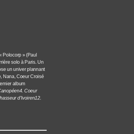
 Polocorp » (Paul
rière solo à Paris. Un
pose un univer plannant
ée, Nana, Coeur Croisé
premier album
Canopée
n
4. Coeur
hasseur d’Ivoire
n
12.