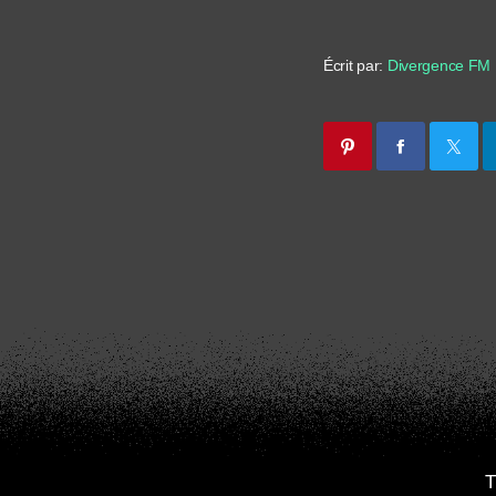
Écrit par:
Divergence FM
T