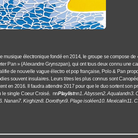
e musique électronique fondé en 2014, l
e groupe se compose de «
eter Pan » (Alexandre Grynszpan), qui ont tous deux connu une car
ualifie de nouvelle vague électro et pop française, Polo & Pan pro
odies souvent insulaires. Leurs titres les plus connus sont Canop
ent en 2016. Il faudra attendre 2017 pour que le duo sortent son 
u le single Coeur Croisé.
nn
Playlist
nn
1. Abysse
n
2. Aqualand
n
3. 
6. Nana
n
7. Kirghiz
n
8. Dorothy
n
9. Plage isolée
n
10. Mexicali
n
11. C