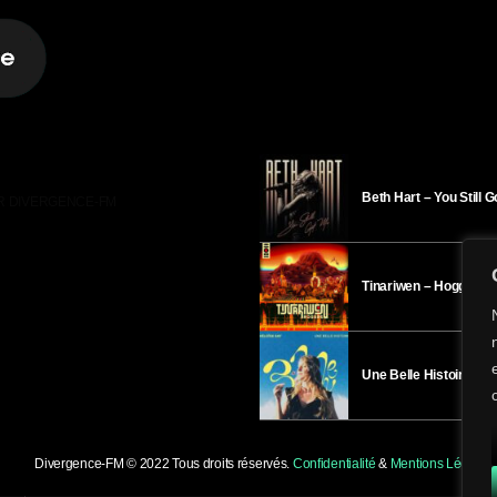
Beth Hart – You Still 
R DIVERGENCE-FM
Tinariwen – Hoggar
Une Belle Histoire – H
Divergence-FM © 2022 Tous droits réservés.
Confidentialité
&
Mentions Légales
.