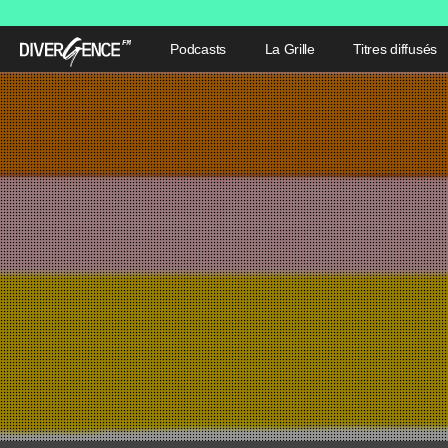
Podcasts
La Grille
Titres diffusés