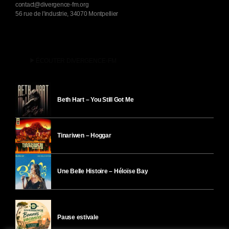
contact@divergence-fm.org
56 rue de l'industrie, 34070 Montpellier
play_arrow
ÉCOUTER DIVERGENCE-FM
Beth Hart – You Still Got Me
Tinariwen – Hoggar
Une Belle Histoire – Héloïse Bay
Pause estivale