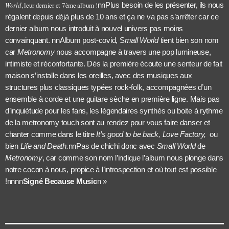
World
, leur dernier et 7ème album !
nnPlus besoin de les présenter, ils nous
régalent depuis déjà plus de 10 ans et ça ne va pas s’arrêter car ce
dernier album nous introduit à nouvel univers pas moins
convainquant.
nnAlbum post-covid, S
mall World
tient bien son nom
car
Metronomy
nous accompagne à travers une pop lumineuse,
intimiste et réconfortante. Dès la première écoute une senteur de fait
maison s’installe dans les oreilles, avec des musiques aux
structures plus classiques typées rock-folk, accompagnées d’un
ensemble à corde et une guitare sèche en première ligne. Mais pas
d’inquiétude pour les fans, les légendaires synthés ou boite à rythme
de la metronomy touch sont au rendez pour vous faire danser et
chanter comme dans le titre
It’s good to be back, Love Factory,
ou
bien
Life and Death.
nnPas de chichi donc avec
Small World
de
Metronomy
, car comme son nom l’indique l’album nous plonge dans
notre cocon à nous, propice à l’introspection et où tout est possible
!nnnn
Signé Because Music
n »