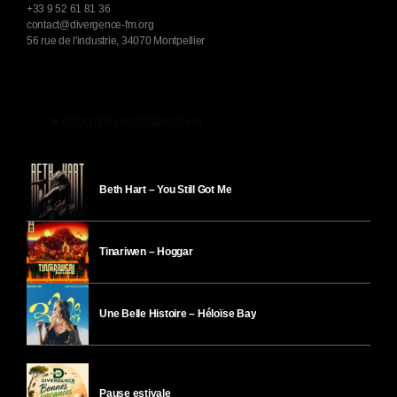
+33 9 52 61 81 36
contact@divergence-fm.org
56 rue de l'industrie, 34070 Montpellier
play_arrow
ÉCOUTER DIVERGENCE-FM
Beth Hart – You Still Got Me
Tinariwen – Hoggar
Une Belle Histoire – Héloïse Bay
Pause estivale