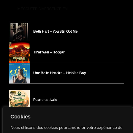
play_arrow
ÉCOUTER DIVERGENCE-FM
Beth Hart – You Still Got Me
Tinariwen – Hoggar
Une Belle Histoire – Héloïse Bay
Pause estivale
Cookies
Ici l’Ombre – mercredi 29 juillet
Nous utilisons des cookies pour améliorer votre expérience de