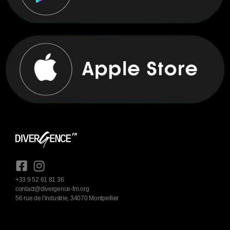
+33 9 52 61 81 36
contact@divergence-fm.org
56 rue de l'industrie, 34070 Montpellier