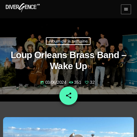
menu
Album de la semaine
Loup Orleans Brass Band –
Wake Up
03/06/2024
351
32
today
share
email
32