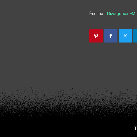
Écrit par:
Divergence FM
T