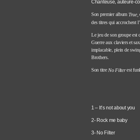
Chanteuse, auteure-co
Son premier album
True,
des titres qui accrochent l
Le jeu de son groupe est 
Guerre aux claviers et sax
implacable, plein de swi
Brothers.
Son titre
est fun
No Filter
1 – It’s not about you
2- Rock me baby
3- No Filter