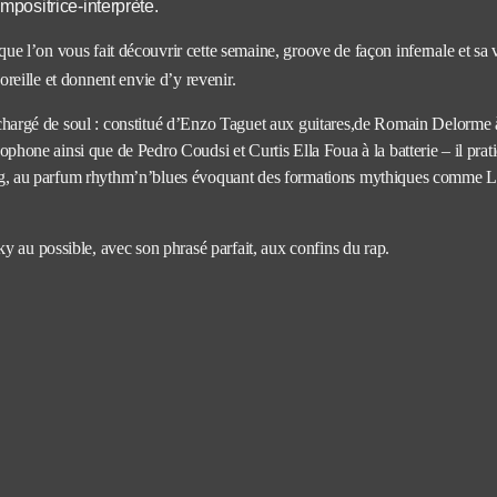
mpositrice-
interprète.
que l’on vous fait découvrir cette semaine,
groove de façon infernale et sa 
’oreille et donnent envie d’y revenir.
chargé de soul : constitué d’Enzo Taguet aux guitares,de Romain Delorme à
ophone ainsi que de Pedro Coudsi et Curtis Ella Foua à la batterie – il pra
ng, au parfum rhythm’n’blues évoquant des formations mythiques comme Li
ky au possible, avec son phrasé parfait, aux confins du rap.