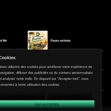
Got Me
Pause estivale
Cookies
Ici l’Ombre – mercredi 29 juillet
Nous utilisons des cookies pour améliorer votre expérience de
navigation, diffuser des publicités ou du contenu personnalisés
share
email
et analyser notre trafic. En cliquant sur "Accepter tout", vous
éloïse Bay
Ici l’Ombre – mardi 28 juillet
consentez à notre utilisation des cookies.
EN SAVOIR PLUS
TOUT REFUSER
TOUT ACCEPTER