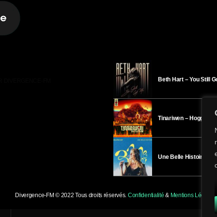
Beth Hart – You Still 
R DIVERGENCE-FM
Tinariwen – Hoggar
Une Belle Histoire – H
Divergence-FM © 2022 Tous droits réservés.
Confidentialité
&
Mentions Légales
.