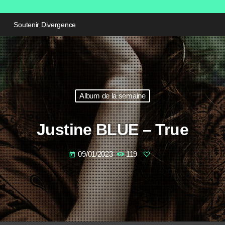
Soutenir Divergence
Album de la semaine
Justine BLUE – True
09/01/2023
119
today