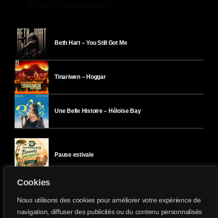
play_arrow
ÉCOUTER DIVERGENCE-FM
Beth Hart – You Still Got Me
Tinariwen – Hoggar
Une Belle Histoire – Héloïse Bay
Pause estivale
Cookies
Ici l’Ombre – mercredi 29 juillet
Nous utilisons des cookies pour améliorer votre expérience de
navigation, diffuser des publicités ou du contenu personnalisés