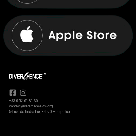
+33 9 52 61 81 36
contact@divergence-fm.org
56 rue de l'industrie, 34070 Montpellier