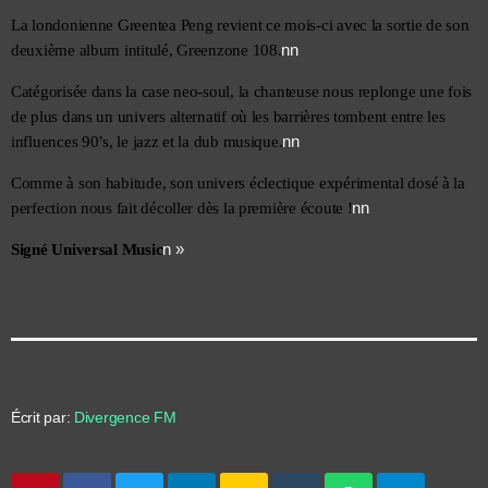
La londonienne Greentea Peng revient ce mois-ci avec la sortie de son 
nn
deuxième album intitulé, Greenzone 108.
Catégorisée dans la case neo-soul, la chanteuse nous replonge une fois 
de plus dans un univers alternatif où les barrières tombent entre les 
nn
influences 90’s, le jazz et la dub musique.
Comme à son habitude, son univers éclectique expérimental dosé à la 
nn
perfection nous fait décoller dès la première écoute !
n »
Signé Universal Music
Écrit par:
Divergence FM