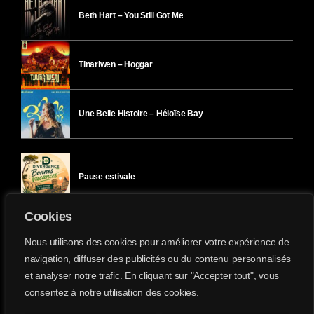
Beth Hart – You Still Got Me
Tinariwen – Hoggar
Une Belle Histoire – Héloïse Bay
Pause estivale
Cookies
Ici l’Ombre – mercredi 29 juillet
Nous utilisons des cookies pour améliorer votre expérience de
navigation, diffuser des publicités ou du contenu personnalisés
et analyser notre trafic. En cliquant sur "Accepter tout", vous
Ici l’Ombre – mardi 28 juillet
consentez à notre utilisation des cookies.
Divergence-FM © 2022 Tous droits réservés.
Confidentialité
&
Mentions Légales
.