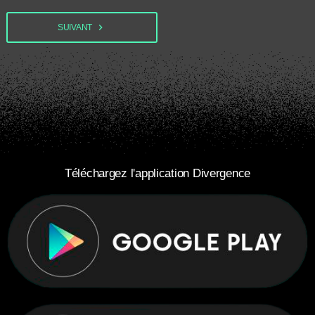
navigate_next
SUIVANT
Téléchargez l'application Divergence