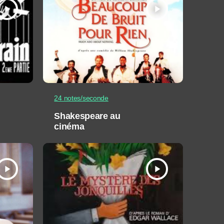
play_arrow
play_arrow
24 notes/seconde
Shakespeare au
cinéma
play_arrow
play_arrow