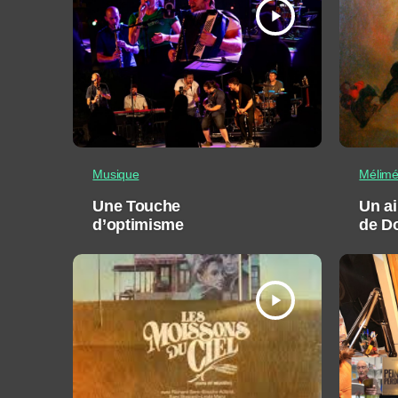
play_arrow
Musique
Mélim
Une Touche
Un ai
d’optimisme
de D
Giov
play_arrow