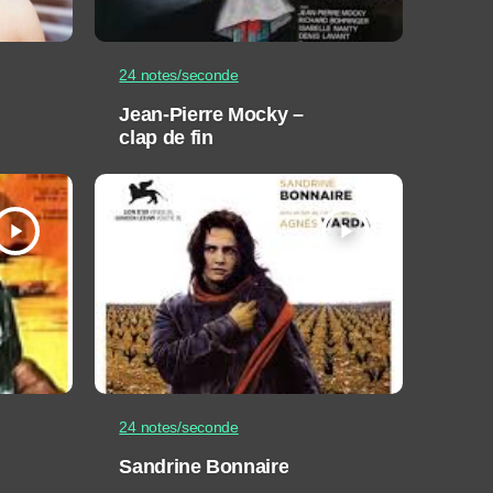
24 notes/seconde
Jean-Pierre Mocky –
clap de fin
play_arrow
play_arrow
24 notes/seconde
Sandrine Bonnaire