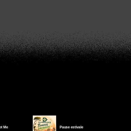
Got Me
Pause estivale