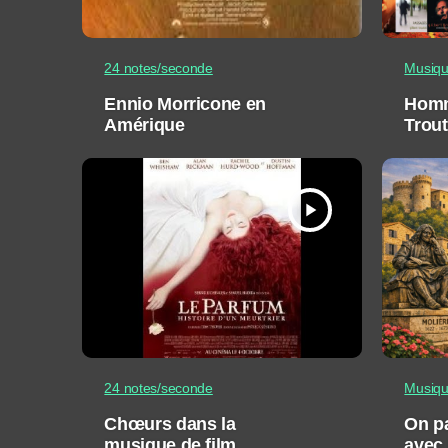
24 notes/seconde
Musiq
Ennio Morricone en
Homm
Amérique
Trout
play_arrow
24 notes/seconde
Musiq
Chœurs dans la
On pa
musique de film
avec