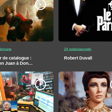
play_arrow
élomane
24 notes/seconde
r de catalogue :
Robert Duvall
on Juan à Don
anni
play_arrow