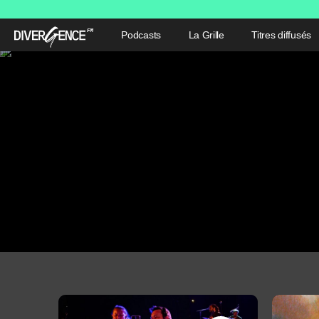
Podcasts
La Grille
Titres diffusés