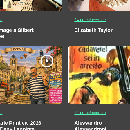
ue
24 notes/seconde
age à Gilbert
Elizabeth Taylor
et
play_arrow
ue
24 notes/seconde
rle Printival 2026
Alessandro
 Dany Lapointe
Alessandroni