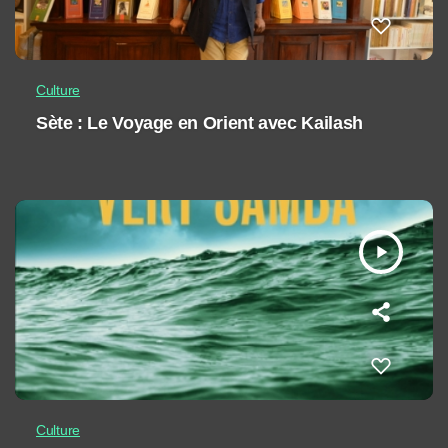
Culture
Sète : Le Voyage en Orient avec Kailash
play_arrow
Culture