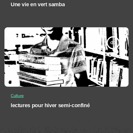
Une vie en vert samba
insert_link
Culture
lectures pour hiver semi-confiné