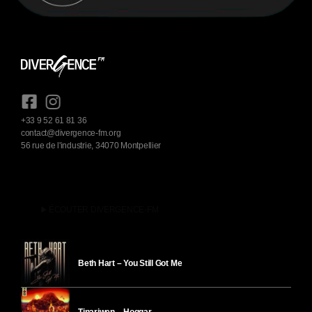
+33 9 52 61 81 36
contact@divergence-fm.org
56 rue de l'industrie, 34070 Montpellier
play_arrow
ÉCOUTER DIVERGENCE-FM
Beth Hart – You Still Got Me
Tinariwen – Hoggar