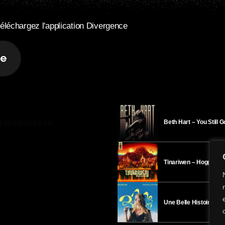
éléchargez l'application Divergence
Beth Hart – You Still 
R DIVERGENCE-FM
Tinariwen – Hoggar
Une Belle Histoire – H