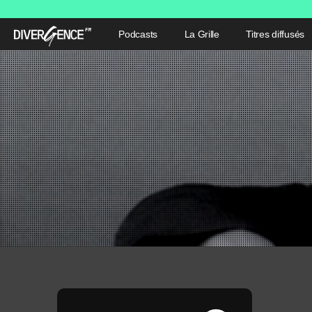
Podcasts
La Grille
Titres diffusés