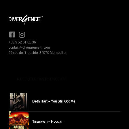
+33 9 52 61 81 36
contact@divergence-fm.org
56 rue de l'industrie, 34070 Montpellier
play_arrow
ÉCOUTER DIVERGENCE-FM
Beth Hart – You Still Got Me
Tinariwen – Hoggar