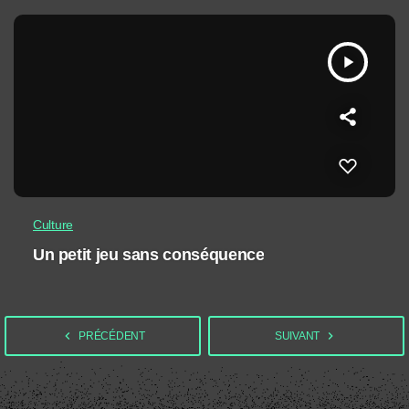
play_arrow
Culture
Un petit jeu sans conséquence
navigate_before
navigate_next
PRÉCÉDENT
SUIVANT