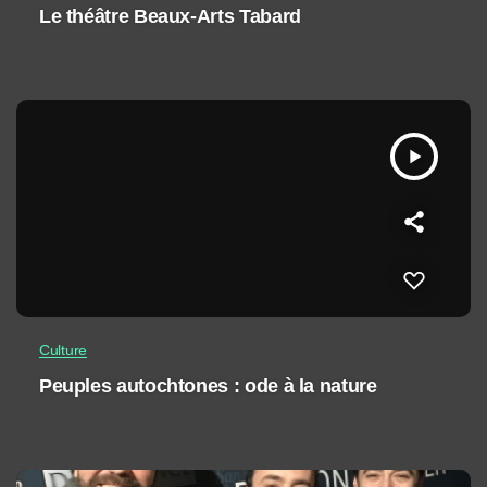
Le théâtre Beaux-Arts Tabard
play_arrow
Culture
Peuples autochtones : ode à la nature