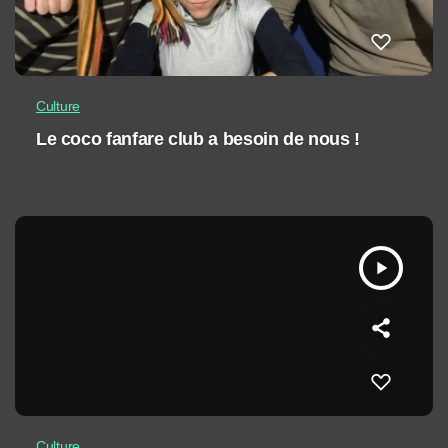
Culture
Le coco fanfare club a besoin de nous !
play_arrow
Culture