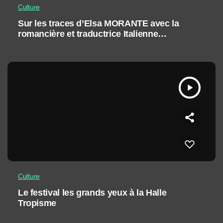
Culture
Sur les traces d’Elsa MORANTE avec la
romancière et traductrice Italienne
Simonetta GREGGIO
play_arrow
Culture
Le festival les grands yeux à la Halle
Tropisme