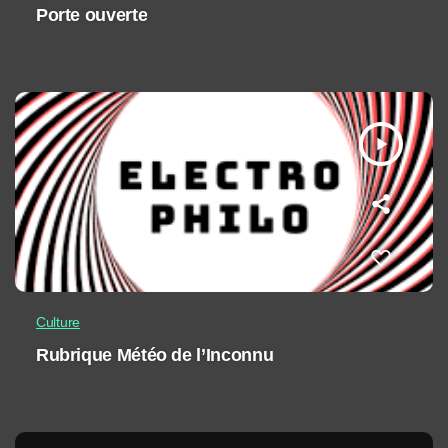
Porte ouverte
play_arrow
Culture
Rubrique Météo de l’Inconnu