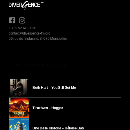
+33 9 52 61 81 36
contact@divergence-fm.org
56 rue de l'industrie, 34070 Montpellier
play_arrow
ÉCOUTER DIVERGENCE-FM
Beth Hart – You Still Got Me
Tinariwen – Hoggar
Une Belle Histoire – Héloïse Bay