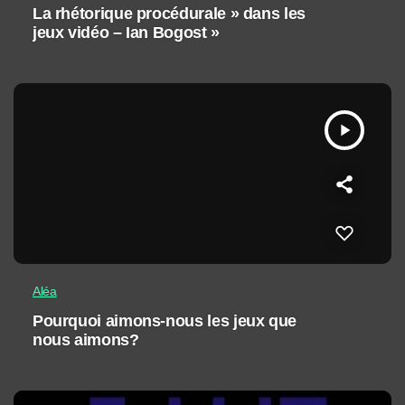
La rhétorique procédurale » dans les
jeux vidéo – Ian Bogost »
play_arrow
Aléa
Pourquoi aimons-nous les jeux que
nous aimons?