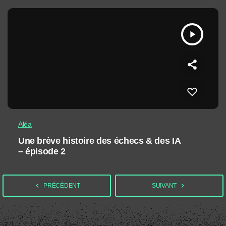
play_arrow
Aléa
Une brève histoire des échecs & des IA
– épisode 2
navigate_before
navigate_next
PRÉCÉDENT
SUIVANT