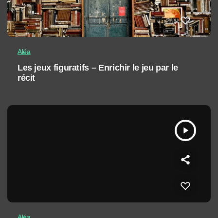
Aléa
Les jeux figuratifs – Enrichir le jeu par le
récit
play_arrow
Aléa