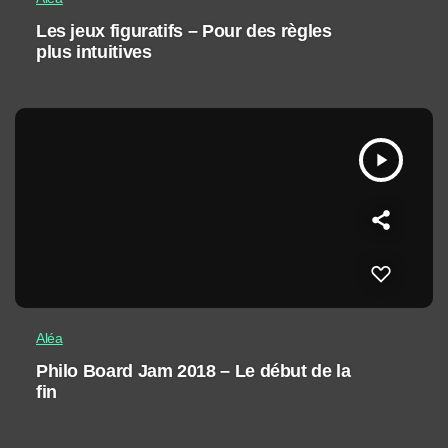
Les jeux figuratifs – Pour des règles
plus intuitives
play_arrow
Aléa
Philo Board Jam 2018 – Le début de la
fin