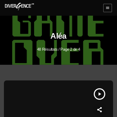
menu
Aléa
48 Résultats / Page 2 de 4
play_arrow