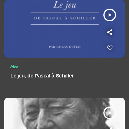
play_arrow
Aléa
Le jeu, de Pascal à Schiller
play_arrow