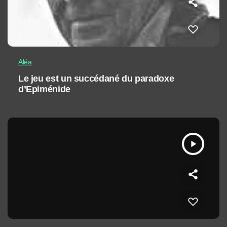
Aléa
Le jeu est un succédané du paradoxe
d’Epiménide
play_arrow