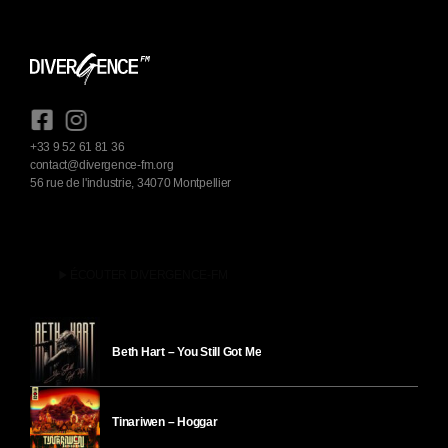
+33 9 52 61 81 36
contact@divergence-fm.org
56 rue de l'industrie, 34070 Montpellier
play_arrow
ÉCOUTER DIVERGENCE-FM
Beth Hart – You Still Got Me
Tinariwen – Hoggar