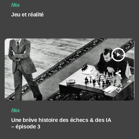
Aléa
Jeu et réalité
play_arrow
Aléa
Une brève histoire des échecs & des IA
– épisode 3