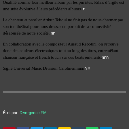
Qualifié comme leur meilleur album par les puristes, Palais d’argile est 
n
une suite évolutive à leurs précédents albums. 
Le chanteur et parolier Arthur Teboul ne finit pas de nous charmer par 
son ton théâtral pour nous dresser un portrait de la connectivité 
nn
désabusée de notre société. 
En collaboration avec le compositeur Arnaud Rebotini, on retrouve 
donc des couleurs électroniques tout au long des titres, entremêlant 
nnn
chanson française et french touch sur des beats enivrants.
n »
Signé Universal Music Division Carolinennnnn
Écrit par:
Divergence FM