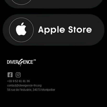
+33 9 52 61 81 36
contact@divergence-fm.org
56 rue de l'industrie, 34070 Montpellier