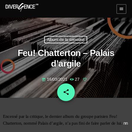
menu
Album de la semaine
Feu! Chatterton – Palais
d’argile
16/03/2021
27
today
share
email
Encensé par la critique, le dernier album du groupe parisien Feu! 
nn
Chatterton, nommé Palais d’argile, n’a pas fini de faire parler de lui. 