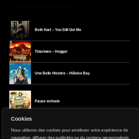
play_arrow
ÉCOUTER DIVERGENCE-FM
Beth Hart – You Still Got Me
Tinariwen – Hoggar
Une Belle Histoire – Héloïse Bay
Pause estivale
Cookies
Ici l’Ombre – mercredi 29 juillet
Nous utilisons des cookies pour améliorer votre expérience de
navigation, diffuser des publicités ou du contenu personnalisés