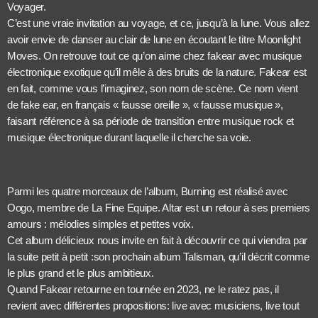
Voyager.
C’est une vraie invitation au voyage, et ce, jusqu’à la lune. Vous allez
avoir envie de danser au clair de lune en écoutant le titre Moonlight
Moves. On retrouve tout ce qu’on aime chez fakear avec musique
électronique exotique qu’il mêle à des bruits de la nature. Fakear est
en fait, comme vous l’imaginez, son nom de scène. Ce nom vient
de fake ear, en français « fausse oreille », « fausse musique »,
faisant référence à sa période de transition entre musique rock et
musique électronique durant laquelle il cherche sa voie.
Parmi les quatre morceaux de l’album, Burning est réalisé avec
Oogo, membre de La Fine Equipe. Altar est un retour à ses premiers
amours : mélodies simples et petites voix.
Cet album délicieux nous invite en fait à découvrir ce qui viendra par
la suite petit à petit :son prochain album Talisman, qu’il décrit comme
le plus grand et le plus ambitieux.
Quand Fakear retourne en tournée en 2023, ne le ratez pas, il
revient avec différentes propositions: live avec musiciens, live tout