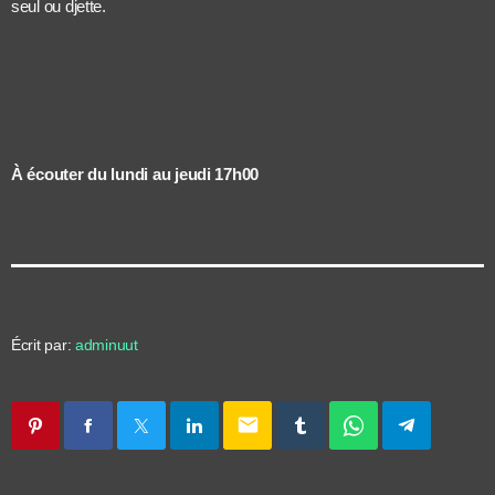
seul ou djette.
À écouter du lundi au jeudi 17h00
Écrit par:
adminuut
email