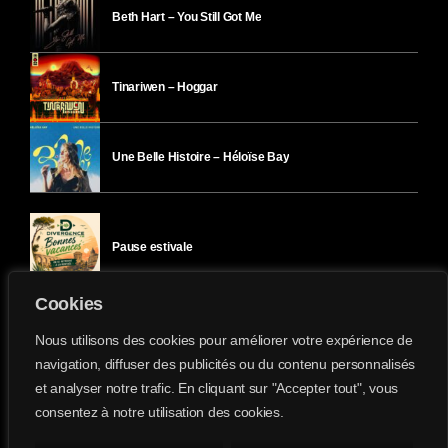
Beth Hart – You Still Got Me
Tinariwen – Hoggar
Une Belle Histoire – Héloïse Bay
Pause estivale
Cookies
Ici l’Ombre – mercredi 29 juillet
Nous utilisons des cookies pour améliorer votre expérience de
navigation, diffuser des publicités ou du contenu personnalisés
et analyser notre trafic. En cliquant sur "Accepter tout", vous
Ici l’Ombre – mardi 28 juillet
consentez à notre utilisation des cookies.
Divergence-FM © 2022 Tous droits réservés.
Confidentialité
&
Mentions Légales
.