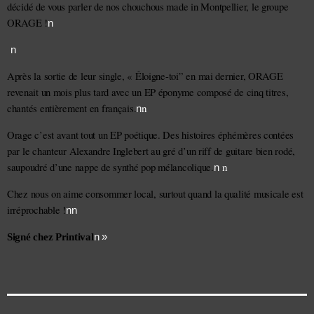
décidé de vous parler de nos chouchous 
made in Montpellier
, le groupe 
ORAGE
 !
n
n
Après la sortie de leur single, « 
Éloigne-toi
” en mai dernier, ORAGE 
revenait un mois plus tard avec un 
EP éponyme 
composé de cinq titres, 
n
chantés 
entièrement en
 français
.
n
Orage c’est avant tout un EP poétique. Des histoires éphémères contées 
par le chanteur Alexandre Inglebert au gré d’un riff de guitare bien rodé, 
n
saupoudré d’une nappe de synthé 
pop mélancolique
.
n
Chez nous on aime 
consommer local
, surtout quand la qualité musicale est 
irréprochable !
nn
n »
Signé chez Printival