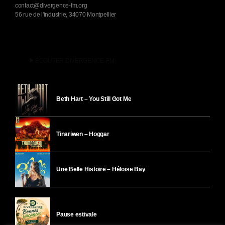
contact@divergence-fm.org
56 rue de l'industrie, 34070 Montpellier
play_arrow
ÉCOUTER DIVERGENCE-FM
Beth Hart – You Still Got Me
Tinariwen – Hoggar
Une Belle Histoire – Héloïse Bay
Pause estivale