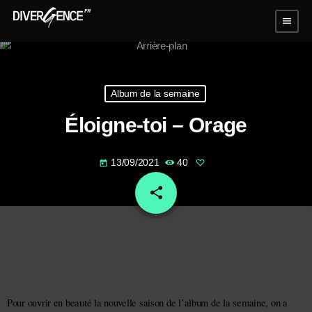
menu
Album de la semaine
Éloigne-toi – Orage
13/09/2021
40
today
share
email
Pour ouvrir en beauté la nouvelle saison de l’album de la semaine, on a 