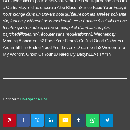
Deuxième album pour le nouveau venu de la soul qui donne des airs
à Curtis Mayfield ou encore à Aloe Blacc.nSur ce
Face Your Fear
, il
nous plonge dans un univers soul qui fleure bon les années soixante
dix, tout en y intégrant de la modernité, ce qui donne à cet album une
tonalité que l’on adore, tintée de gospel et d’ambiances plus
psychédéliques.
nn
À écouter sans modération
nn1 Wednesday
Morning Atonement
n2 Face Your Fearn3 On And Onn4 Go As You
Aren5 Till The Endn6 Need Your Loven7 Dream Girln8 Welcome To
My Worldn9 Ghost Of Youn10 Need My Babyn11 As I Amn
Écrit par:
Divergence FM
email