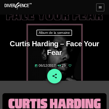
menu
Album de la semaine
Curtis Harding – Face Your
Fear
06/12/2017
29
today
share
email