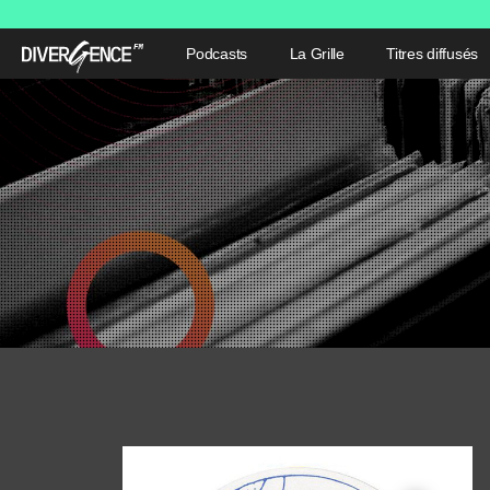
Podcasts
La Grille
Titres diffusés