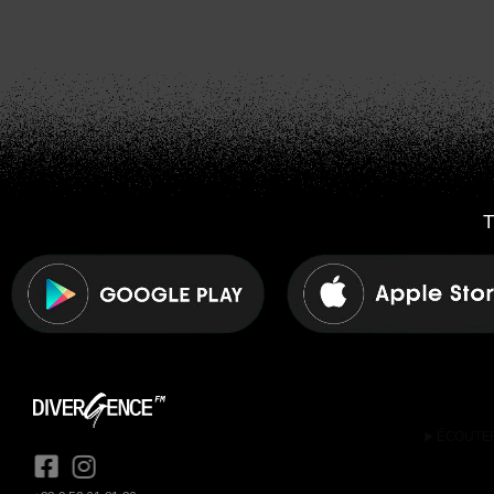
T
play_arrow
ÉCOUTE