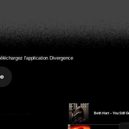
éléchargez l'application Divergence
Beth Hart – You Still 
R DIVERGENCE-FM