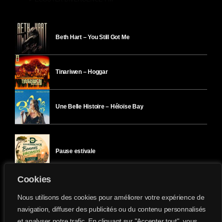
Beth Hart – You Still Got Me
Tinariwen – Hoggar
Une Belle Histoire – Héloïse Bay
Pause estivale
Cookies
Ici l’Ombre – mercredi 29 juillet
Nous utilisons des cookies pour améliorer votre expérience de
navigation, diffuser des publicités ou du contenu personnalisés
et analyser notre trafic. En cliquant sur "Accepter tout", vous
Ici l’Ombre – mardi 28 juillet