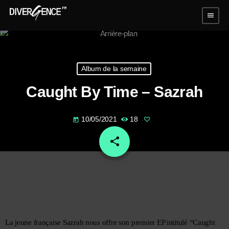
menu
Album de la semaine
Caught By Time – Sazrah
10/05/2021
18
today
share
email
La jeune française Sazrah nous offre son premier EP intitulé 
“Caught 