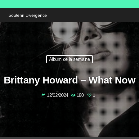
Soutenir Divergence
Album de la semaine
Brittany Howard – What Now
12/02/2024
180
1
today