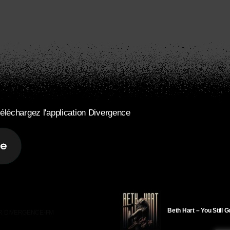
éléchargez l'application Divergence
Beth Hart – You Still 
R DIVERGENCE-FM