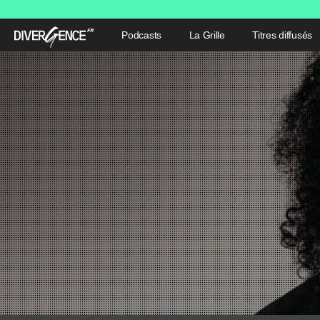
Podcasts
La Grille
Titres diffusés