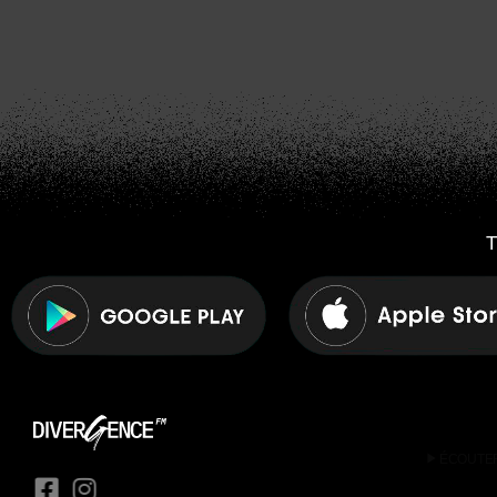
T
play_arrow
ÉCOUTE