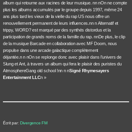
album qui retourne aux racines de leur musique. n
n
n
On ne compte
plus les albums accumulés par le groupe depuis 1997, même 24
ans plus tard les
vieux de la vielle du rap US
nous offre un
renouvellement permanent de leurs influences.n
n
n
Alternatif et
trippy, WORD? est marqué par des synthés distordus et la
participation de grands noms de la famille du rap.
n
n
De plus, le clip
de la musique Barcade en collaboration avec MF Doom, nous
propulse dans une arcade galactique
complètement
déjantée.
n
n
n
On se replonge donc avec plaisir dans l’univers de
Slung et Ant, à travers un album qui fera le plaisir des puristes du
AtmosphereGang old school !n
n
n
n
Signé Rhymesayers
Entertainment LLC
n »
Écrit par:
Divergence FM