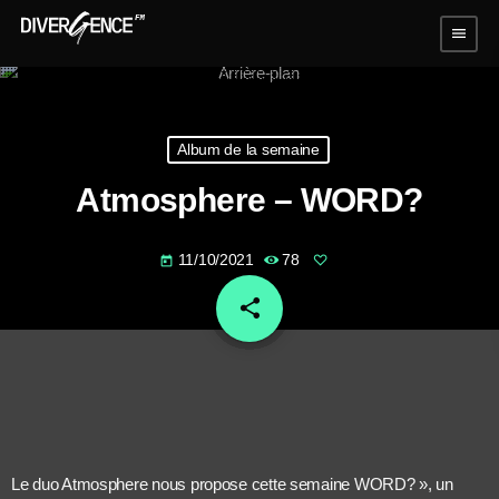
menu
Album de la semaine
Atmosphere – WORD?
11/10/2021
78
today
share
email
Le duo Atmosphere nous propose cette semaine WORD? », un