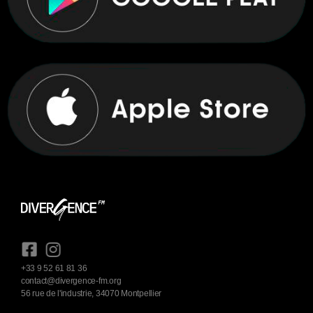
+33 9 52 61 81 36
contact@divergence-fm.org
56 rue de l'industrie, 34070 Montpellier