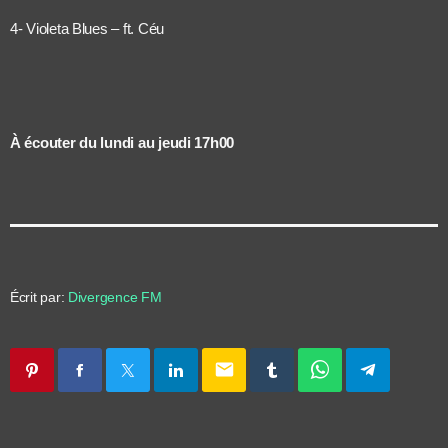
4- Violeta Blues – ft. Céu
À écouter du lundi au jeudi 17h00
Écrit par:
Divergence FM
email