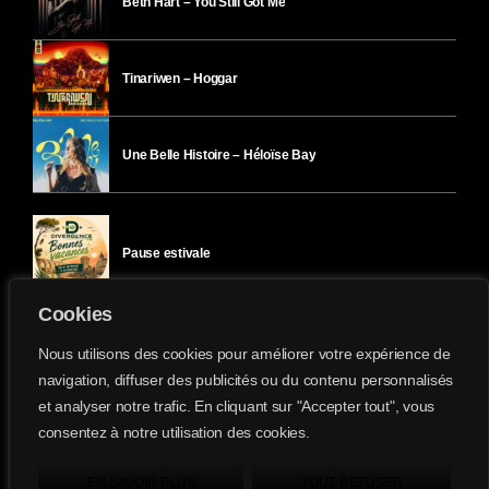
Beth Hart – You Still Got Me
Tinariwen – Hoggar
Une Belle Histoire – Héloïse Bay
Pause estivale
Cookies
Ici l’Ombre – mercredi 29 juillet
Nous utilisons des cookies pour améliorer votre expérience de
navigation, diffuser des publicités ou du contenu personnalisés
et analyser notre trafic. En cliquant sur "Accepter tout", vous
Ici l’Ombre – mardi 28 juillet
consentez à notre utilisation des cookies.
Divergence-FM © 2022 Tous droits réservés.
Confidentialité
&
Mentions Légales
.
EN SAVOIR PLUS
TOUT REFUSER