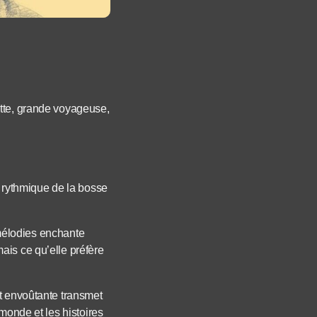
otte, grande voyageuse,
e rythmique de la bosse
s mélodies enchante
ais ce qu’elle préfère
et envoûtante transmet
monde et les histoires