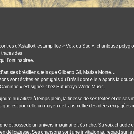
ntres d’Astaffort, estampillée « Voix du Sud », chanteuse polygl
 traces des
ui l’ont inspirée.
d’artistes brésiliens, tels que Gilberto Gil, Marisa Monte…
ons sont écrites en portugais du Brésil dont elle a appris la douc
 Caminho » est signée chez Putumayo World Music.
aujourd’hui artiste à temps plein, la finesse de ses textes et de se
usique est pour elle un moyen de transmettre des idées engagées m
aphe et possède un univers imaginaire très riche. Sa voix chaude 
 en délicatesse. Ses chansons sont une invitation au regard sur le 