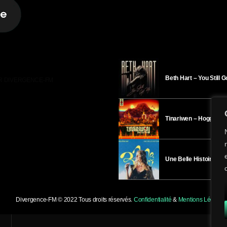
Beth Hart – You Still 
R DIVERGENCE-FM
Tinariwen – Hoggar
Une Belle Histoire – H
Divergence-FM © 2022 Tous droits réservés.
Confidentialité
&
Mentions Légales
.