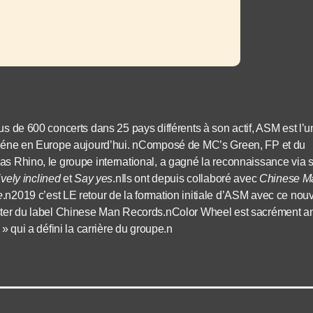
lus de 600 concerts dans 25 pays différents à son actif, ASM est l’
 scéne en Europe aujourd’hui. nComposé de MC’s Green, FP et du
as Rhino, le groupe international, a gagné la reconnaissance via s
ively inclined
et
Say yes
.nIls ont depuis collaboré avec
Chinese M
e
.n2019 c’est LE retour de la formation initiale d’ASM avec ce nouv
oster du label Chinese Man Records.nColor Wheel est sacrément a
 » qui a défini la carrière du groupe.n