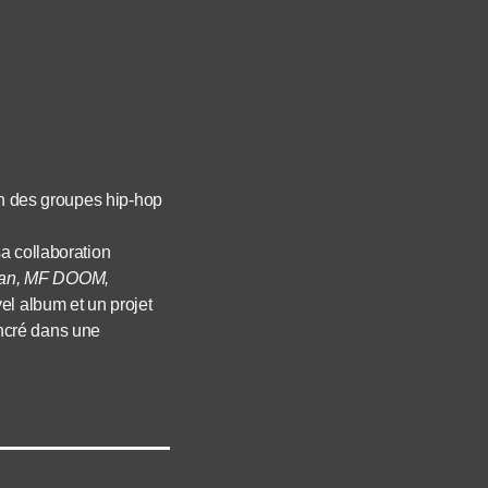
un des groupes hip-hop
a collaboration
an, MF DOOM,
el album et un projet
ncré dans une