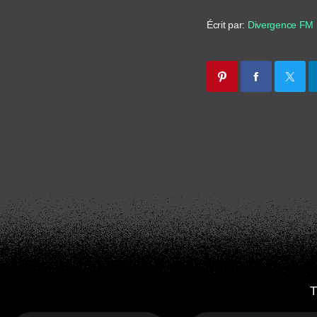
Écrit par:
Divergence FM
T