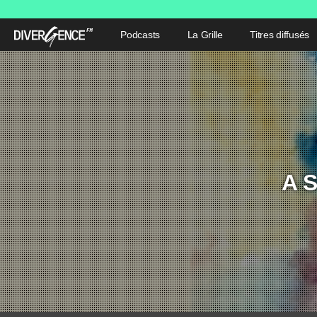
Podcasts
La Grille
Titres diffusés
A S