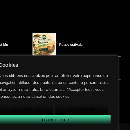
Got Me
Pause estivale
Cookies
Ici l’Ombre – mercredi 29 juillet
Nous utilisons des cookies pour améliorer votre expérience de
navigation, diffuser des publicités ou du contenu personnalisés
share
email
et analyser notre trafic. En cliquant sur "Accepter tout", vous
éloïse Bay
Ici l’Ombre – mardi 28 juillet
consentez à notre utilisation des cookies.
EN SAVOIR PLUS
TOUT REFUSER
TOUT ACCEPTER