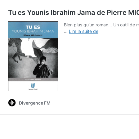
Tu es Younis Ibrahim Jama de Pierre M
Bien plus qu’un roman… Un outil de mé
Tu
…
Lire la suite de
es
Younis
Ibrahim
Jama
de
Pierre
MICHELETTI
Divergence FM